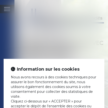
Ouvrir
le
menu
PRENDRE RENDEZ-VOUS AVEC
LE CABINET DE MAÎTRE
JOSYANE LORENZI
Information sur les cookies
Prendre RDV avec Me JOSYANE LORENZI
Nous avons recours à des cookies techniques pour
Prendre RDV avec Me GANASSI
assurer le bon fonctionnement du site, nous
utilisons également des cookies soumis à votre
consentement pour collecter des statistiques de
visite.
Cliquez ci-dessous sur « ACCEPTER » pour
accepter le dépôt de l'ensemble des cookies ou