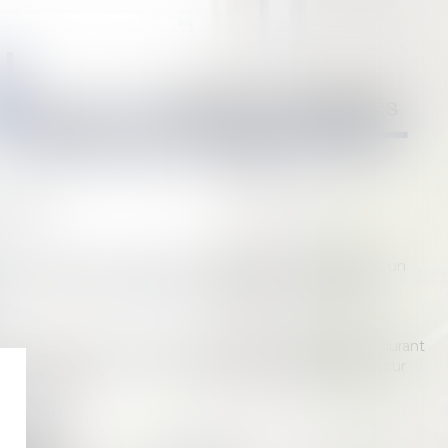
ATION
st le lien qui unit un enfant à ses parents et qui engendre un
roits et de devoirs désigné sous le terme « d’autorité
rentale est exercée conjointement par les deux parents durant
une, mais doit être réaménagée lors de la séparation pour
o-parentalité.
vient pour :