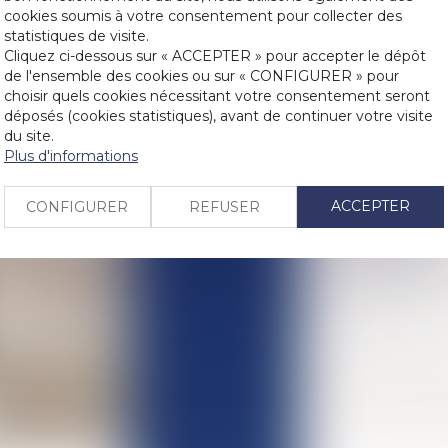
Etablir la f
cookies soumis à votre consentement pour collecter des
Contester la
statistiques de visite.
LIENS
Cliquez ci-dessous sur « ACCEPTER » pour accepter le dépôt
Fixer les m
de l'ensemble des cookies ou sur « CONFIGURER » pour
Fixer la rés
PRENDRE RDV
choisir quels cookies nécessitant votre consentement seront
Fixer le dr
déposés (cookies statistiques), avant de continuer votre visite
n’a pas sa 
du site.
CONTACT
Plus d'informations
Fixer le mo
l’enfant.
ACCEPTER
CONFIGURER
REFUSER
Voir toutes l