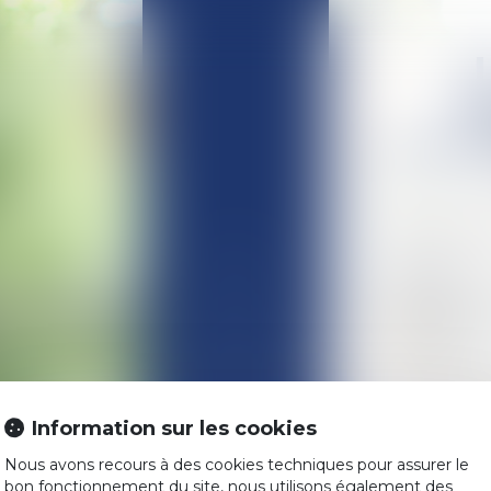
LA FILI
ACCUEIL
La filiation e
ensemble de d
L'ÉQUIPE
parentale ».
COMPÉTENCES
L’autorité pa
leur vie comm
organiser la c
Information sur les cookies
ACTUALITÉS
Nous avons recours à des cookies techniques pour assurer le
L’Avocat inter
HONORAIRES
bon fonctionnement du site, nous utilisons également des