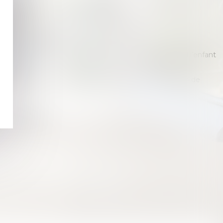
iliation légitime, naturelle ou adoptive.
 filiation.
odalités d’exercice de l’autorité parentale.
idence de l’enfant.
oit de visite et d’hébergement du parent auprès duquel l’enfant
résidence.
ntant de la part contributive à l’entretien et l’éducation de
es compétences