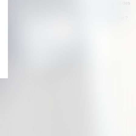
renonciation expresse à la succession oblige au paiement des
 frontière entre optimisation du patrimoine et abus de droit ?
une succession anomale ?
n quasi-usufruit ?
surance-vie comme actif de la communauté
e la nue-propriété et plus-value
erve héréditaire pour un Français expatrié
<
...
11
12
13
14
15
16
17
>
>>