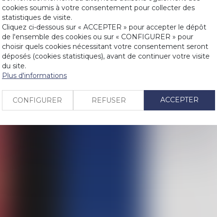
L'absence de 
cookies soumis à votre consentement pour collecter des
dettes
statistiques de visite.
LIENS
Cliquez ci-dessous sur « ACCEPTER » pour accepter le dépôt
Où se situe la
de l'ensemble des cookies ou sur « CONFIGURER » pour
Qu'est-ce qu'
PRENDRE RDV
choisir quels cookies nécessitant votre consentement seront
Qu'est-ce qu'u
déposés (cookies statistiques), avant de continuer votre visite
Contrat d'as
du site.
CONTACT
Plus d'informations
Transmission d
Quid de la rés
ACCEPTER
CONFIGURER
REFUSER
<<