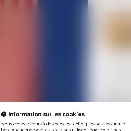
ACCUEIL
L'ÉQUIPE
COMPÉTENCES
Historique
De la nécessi
Information sur les cookies
ACTUALITÉS
Proposition de
Nous avons recours à des cookies techniques pour assurer le
Legs et transm
HONORAIRES
bon fonctionnement du site, nous utilisons également des