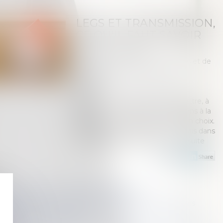
LEGS ET TRANSMISSION,
CE QU'IL FAUT SAVOIR
Publié le :
16/10/2019
Droit de la famille, des personnes et de
leur patrimoine
/
Patrimoine et
succession
Source :
www.notretemps.com
Léguer, c'est prévoir de transmettre, à
son décès, de l'argent ou des biens à la
personne ou à l'organisme de son choix.
C'est possible, par testament, mais dans
un cadre juridique défini...
Lire la suite
té de désigner un mandataire successoral
 loi visant à réformer la fiscalité du droit des successions
ission, ce qu'il faut savoir