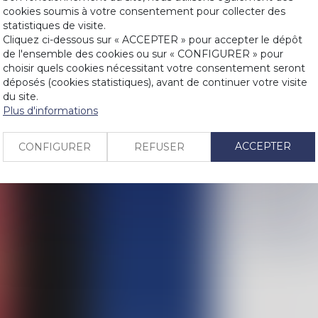
cookies soumis à votre consentement pour collecter des
Règlement Suc
statistiques de visite.
LIENS
du défunt : ill
Cliquez ci-dessous sur « ACCEPTER » pour accepter le dépôt
Clauses testa
de l'ensemble des cookies ou sur « CONFIGURER » pour
PRENDRE RDV
choisir quels cookies nécessitant votre consentement seront
De l’importan
déposés (cookies statistiques), avant de continuer votre visite
Pas de créanc
du site.
CONTACT
est jugée irré
Plus d'informations
La demande en
Legs : la dem
ACCEPTER
CONFIGURER
REFUSER
reconnaissanc
Vers une simpl
QPC : Légatai
succession
Pas d’indemnit
les époux nus-