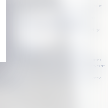
cessions et détermination de la dernière résidence habituelle
ustration
mentaires ambiguës et droit de se défendre des héritiers
ce du rôle du donateur dans la donation-partage
e si la présomption de contribution aux charges du mariage
fragable
 délivrance d’un legs
ande de délivrance du legs, condition indispensable de
e du droit du légataire
ification des procédures de partage judiciaire des indivisions
re universel, indemnité de réduction et paiement des droits de
é d’occupation en l’absence d'indivision en jouissance entre
propriétaires
<<
<
1
2
3
4
5
6
7
...
>
>>