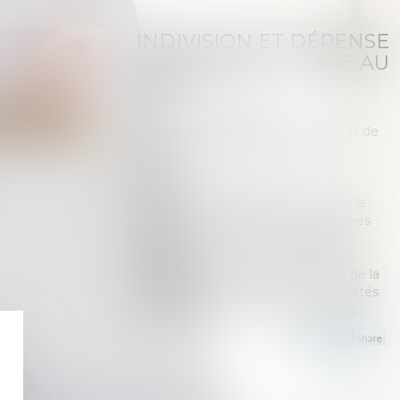
INDIVISION ET DÉPENSE
PERSONNELLE : MISE AU
CLAIR
Publié le :
12/10/2023
Droit de la famille, des personnes et de
leur patrimoine
/
Patrimoine et
succession
Source :
www.aurep.com
L’article 815-13 du Code Civil définit le
droit au remboursement de certaines
dépenses exposées aux frais d’un
indivisaire sur le bien indivis. L’enjeu
s’articule autour de la qualification de la
dépense qui déterminera les modalités
de calcul de la créance…
Lire la suite
dépense personnelle : mise au clair