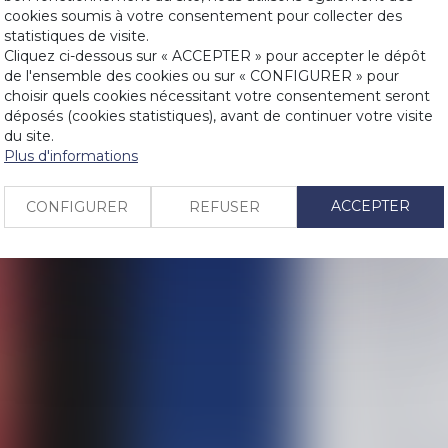
cookies soumis à votre consentement pour collecter des
statistiques de visite.
LIENS
Cliquez ci-dessous sur « ACCEPTER » pour accepter le dépôt
de l'ensemble des cookies ou sur « CONFIGURER » pour
PRENDRE RDV
choisir quels cookies nécessitant votre consentement seront
déposés (cookies statistiques), avant de continuer votre visite
du site.
CONTACT
Plus d'informations
Historique
Rapport des d
ACCEPTER
CONFIGURER
REFUSER
de la preuve
Donation avec 
bien peut êtr
Comment sont 
État des lieux
Irrecevabilité
Quelles sont 
donations ?
Ouvrir un plan