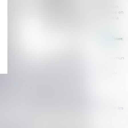
notaire une déclaration d’intention
d’aliéner ce même bien au profit d’un
acquéreur, étant précisé que l’entrée en
jouissance avait été fixée au jour de la
réitération de la vente, par acte
authentique...
Lire la suite
ettes à la succession : application des règles du droit commun
clause d’inaliénabilité : la promesse de vente ultérieure du
e régularisée au décès du dernier des donateurs
calculés les droits de succession ?
 et évolutions possibles de la réserve héréditaire
 de l’action en partage fondée sur un recel successoral
les incidences du régime de la communauté universelle sur les
 épargne retraite