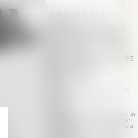
DONATION AVEC
CLAUSE
D’INALIÉNABILITÉ : LA
PROMESSE DE VENTE
ULTÉRIEURE DU BIEN
PEUT ÊTRE
RÉGULARISÉE AU DÉCÈS
DU DERNIER DES
DONATEURS
Publié le :
19/03/2020
Droit de la famille, des personnes et de
leur patrimoine
/
Patrimoine et
succession
Source :
actu.dalloz-etudiant.fr
Par acte authentique, le propriétaire d’un
terrain reçu de ses parents en avait fait
donation à un couple. Or ce dernier avait,
sept ans plus tôt, fait constater par un