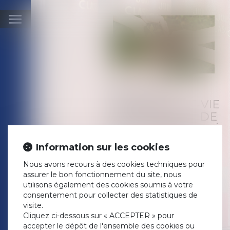
Ouvrir
le
menu
CONTRAT
D'ASSURANCE-VIE
COMME ACTIF DE
LA COMMUNAUTÉ
Publié le :
07/08/2019
Information sur les cookies
Droit de la famille, des
Nous avons recours à des cookies techniques pour
personnes et de leur
assurer le bon fonctionnement du site, nous
patrimoine
/
Patrimoine et
utilisons également des cookies soumis à votre
succession
consentement pour collecter des statistiques de
Source :
visite.
revuefiduciaire.grouperf.com
Cliquez ci-dessous sur « ACCEPTER » pour
En l'espèce, le contrat
accepter le dépôt de l'ensemble des cookies ou
d'assurance avait été souscrit