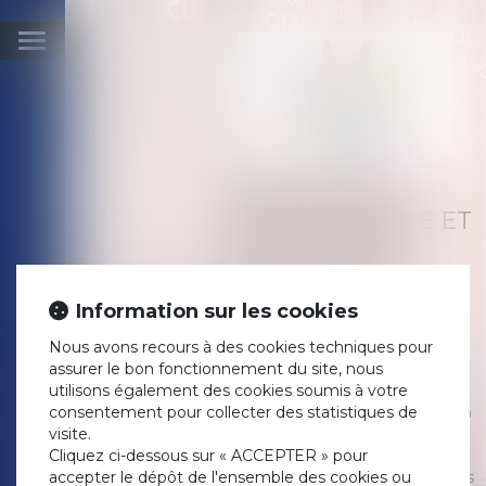
Ouvrir
le
menu
ABSENCE DE
DESCENDANCE ET
SUCCESSION?
Publié le :
18/04/2019
Droit de la famille, des
Information sur les cookies
personnes et de leur
Nous avons recours à des cookies techniques pour
patrimoine
/
Patrimoine et
assurer le bon fonctionnement du site, nous
succession
utilisons également des cookies soumis à votre
Source :
www.lemonde.fr
consentement pour collecter des statistiques de
En l’absence de descendant, la
visite.
loi désigne qui va hériter et
Cliquez ci-dessous sur « ACCEPTER » pour
dans quelle proportion.
accepter le dépôt de l'ensemble des cookies ou
Anticiper la transmission de ses