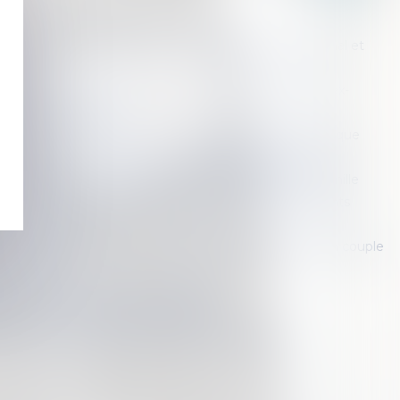
on de mineur par ascendant au carrefour des droits pénal et
privé
règles applicables aux relations entre un enfant et l’ex-
sa mère biologique
ons entre l’enfant et l’ex-compagne de la mère biologique
la protection des enfants : les principales dispositions
oi simplification changement de nom d'usage et de famille
 loi visant à permettre l’inscription du décès des enfants
livret de famille
’UE doivent dorénavant reconnaître la filiation entre un couple
t son enfant
utorité parentale : demande et effets
eignement et instruction en famille
que encadre la situation des enfants intersexes
<<
<
1
2
3
4
5
>
>>