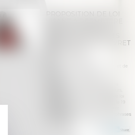
PROPOSITION DE LOI
VISANT À PERMETTRE
L’INSCRIPTION DU
DÉCÈS DES ENFANTS
MAJEURS SUR LE LIVRET
DE FAMILLE
Publié le :
06/01/2022
Droit de la famille, des personnes et de
leur patrimoine
/
Filiation
Source :
www.actu-juridique.fr
Afin de faciliter la justification de la
filiation des enfants, même majeurs,
auprès de tiers, une proposition de loi
déposée à l’Assemblée nationale le 19
octobre 2021 prévoit de compléter
l’article 79 du Code civil par deux phrases
ainsi rédigées...
Lire la suite