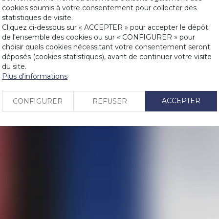
cookies soumis à votre consentement pour collecter des
Historique
statistiques de visite.
LIENS
La soustracti
Cliquez ci-dessous sur « ACCEPTER » pour accepter le dépôt
de l'ensemble des cookies ou sur « CONFIGURER » pour
international 
PRENDRE RDV
choisir quels cookies nécessitant votre consentement seront
Homoparenté : 
déposés (cookies statistiques), avant de continuer votre visite
compagne de 
du site.
CONTACT
CEDH : Relati
Plus d'informations
Loi relative à 
Proposition l
ACCEPTER
CONFIGURER
REFUSER
Proposition de
majeurs sur le 
Les Etats de l
homosexuel e
Retrait de l'a
Liberté d’ens
La loi bioéthi