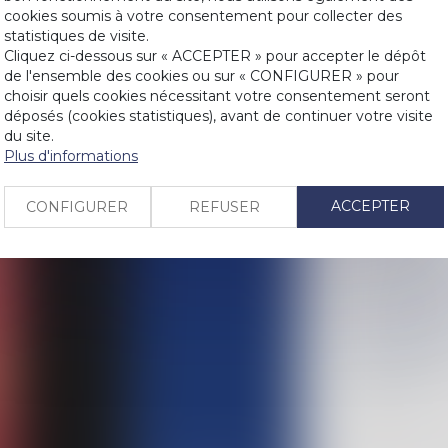
forcément un
cookies soumis à votre consentement pour collecter des
Le syndicat de
statistiques de visite.
LIENS
Cliquez ci-dessous sur « ACCEPTER » pour accepter le dépôt
les décisions 
de l'ensemble des cookies ou sur « CONFIGURER » pour
Covid-19 : un
PRENDRE RDV
choisir quels cookies nécessitant votre consentement seront
Qu’est-ce qu’
déposés (cookies statistiques), avant de continuer votre visite
immeubles ?
du site.
CONTACT
Plus d'informations
Copropriété : 
Tri et lutte c
ACCEPTER
CONFIGURER
REFUSER
Indemnisation 
par le syndic
CJUE : contri
immeuble dét
Publication d
immeubles bâ
Information in
confirmée