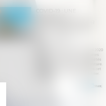
COVID-19 : UNE
NOUVELLE
ORDONNANCE POUR
LES COPROPRIÉTÉS
Publié le :
12/05/2020
Droit immobilier
/
Copropriété
Source :
www.efl.fr
Une ordonnance publiée ce 23 avril 2020
vient à nouveau de modifier certaines
règles applicables dans les copropriétés
pendant cette période de crise sanitaire.
Que faut-il savoir ? La réponse dans cet
extrait d'Alertes et Conseils immobilier.
Lire la suite
e onéreuse de la cession du droit de surélever n’est pas