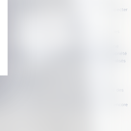
e somme d’argent
s copropriétaires a intérêt à agir en justice pour faire respecter
d’AG
e nouvelle ordonnance pour les copropriétés
un ensemble immobilier avec parties communes à tous les
le terrain sans propriétaire certain devient partie commune
ontre le gaspillage : nouvelle obligation du syndic de copropriété
du préjudice du syndicat en cas de travaux irréguliers réalisés
bution aux frais de chauffage des parties communes d’un
enu en copropriété
e l’ordonnance portant réforme du droit de la copropriété des
tis
complète de l'état daté : la responsabilité du syndic est encore
<<
<
1
2
3
4
5
>
>>