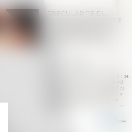
IRRÉGULARITÉ DU
CONGÉ POUR REPRISE
DÉLIVRÉ PAR LE NU-
PROPRIÉTAIRE AU
PROFIT DE SA BELLE-
FILLE
Publié le :
17/02/2022
Droit immobilier
/
Baux d'habitation
Source :
www.lexbase.fr
Seul l'usufruitier, en vertu de son droit de
jouissance sur le bien dont la propriété
est démembrée, peut, en sa qualité de
bailleur, agir en validité du congé pour
reprise, et le défaut de qualité à agir
constitue une fin de non-recevoir...
Lire
la suite