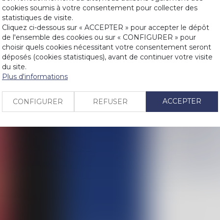
cookies soumis à votre consentement pour collecter des
Trouble anorm
statistiques de visite.
LIENS
Cliquez ci-dessous sur « ACCEPTER » pour accepter le dépôt
désordres mê
de l'ensemble des cookies ou sur « CONFIGURER » pour
Irrégularité d
PRENDRE RDV
choisir quels cookies nécessitant votre consentement seront
sa belle-fille
déposés (cookies statistiques), avant de continuer votre visite
J’ai acheté un
du site.
CONTACT
Plus d'informations
possible ?
Faute de congé
ACCEPTER
En cas de litig
CONFIGURER
REFUSER
Un locataire a
Location d'un 
Un manquement
résolution s'i
Solidarité des
De nouvelles 