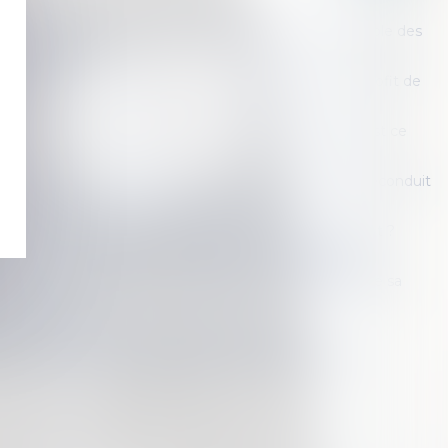
al de voisinage : le nouveau propriétaire est responsable des
me antérieurs
u congé pour reprise délivré par le nu-propriétaire au profit de
 bien occupé que j’aimerais récupérer à la fin du bail. Est ce
 délivré par le bailleur, le bail verbal est tacitement reconduit
e, le locataire peut-il consigner son loyer ?
-il le droit de repeindre un mur dans la couleur qu'il veut ?
meublé : quelles sont les obligations du propriétaire ?
 du locataire avant le renouvellement du bail justifie sa
l continue après
 colocataires : naissance tardive de la créance
villes appliqueront l’encadrement des loyers en 2021
<<
<
1
2
3
4
5
>
>>