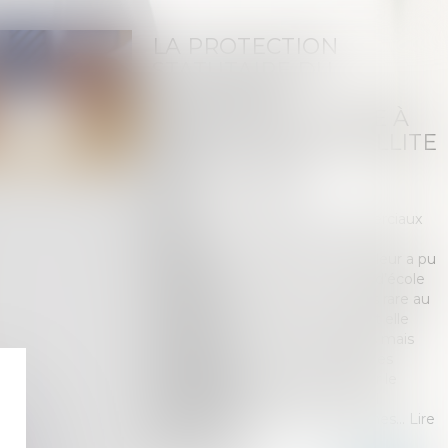
LA PROTECTION
STATUTAIRE DU
LOCATAIRE
COMMERÇANT MISE À
MAL EN CAS DE FAILLITE
DU BAILLEUR !
Publié le :
01/06/2021
Droit commercial
/
Baux commerciaux
Source :
droit-des-affaires.efe.fr
La procédure collective d’un bailleur a pu
être considérée comme un cas d’école
mais cette hypothèse est moins rare au
cours des crises économiques et elle
soulève des difficultés juridiques mais
surtout génère des conséquences
économiques dévastatrices pour le
locataire qui peut perdre son bail
commercial en quelques semaines...
Lire
la suite