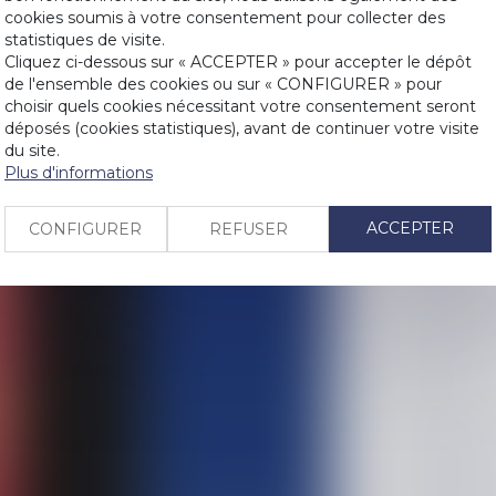
cookies soumis à votre consentement pour collecter des
statistiques de visite.
LIENS
Cliquez ci-dessous sur « ACCEPTER » pour accepter le dépôt
Historique
de l'ensemble des cookies ou sur « CONFIGURER » pour
La protection
PRENDRE RDV
choisir quels cookies nécessitant votre consentement seront
déposés (cookies statistiques), avant de continuer votre visite
faillite du baill
du site.
Si un local c
CONTACT
Plus d'informations
résilier son b
Exigibilité des
ACCEPTER
CONFIGURER
REFUSER
hésitante
L’indemnité d’
Local commerc
son obligation
Application au
non écrit
Bail profession
Interdiction 
de copropriét
Bail commerci