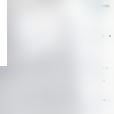
 statutaire du locataire commerçant mise à mal en cas de
eur !
ommercial ne respecte pas le règlement de copropriété, on peut
ail - Divers | BFM Immo
 loyers pendant la crise sanitaire : la jurisprudence encore
éviction en question devant le Conseil constitutionnel
ial situé dans une copropriété et manquement du bailleur à
 de délivrance
x baux en cours de la loi Pinel et imprescriptibilité du réputé
nel : durée, contenu et fin du bail - Capital.fr
de pose d’enseignes commerciales en façade par le règlement
é
al : assignation en nullité du congé et en paiement d’une