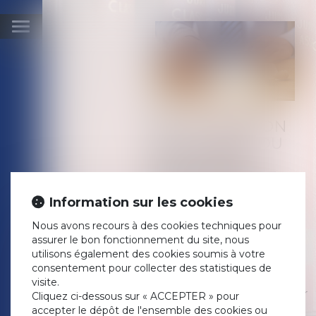
Ouvrir
le
menu
LA PROTECTION
STATUTAIRE DU
LOCATAIRE
COMMERÇANT
MISE À MAL EN
Information sur les cookies
CAS DE FAILLITE
DU BAILLEUR !
Nous avons recours à des cookies techniques pour
assurer le bon fonctionnement du site, nous
Publié le :
01/06/2021
utilisons également des cookies soumis à votre
Droit commercial
/
Baux
consentement pour collecter des statistiques de
commerciaux
visite.
Source :
droit-des-affaires.efe.fr
Cliquez ci-dessous sur « ACCEPTER » pour
La procédure collective d’un
accepter le dépôt de l'ensemble des cookies ou