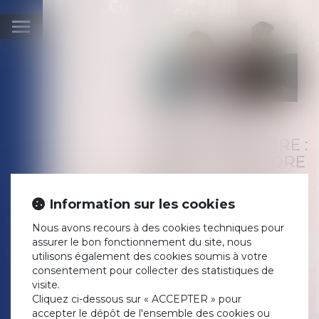
Ouvrir
le
menu
PRESTATION
COMPENSATOIRE :
FAUT-IL PRENDRE
EN
CONSIDÉRATION
Information sur les cookies
LES NOUVEAUX
ENFANTS ?
Nous avons recours à des cookies techniques pour
assurer le bon fonctionnement du site, nous
Publié le :
04/08/2022
utilisons également des cookies soumis à votre
Droit de la famille, des
consentement pour collecter des statistiques de
personnes et de leur
visite.
patrimoine
/
Divorce et
Cliquez ci-dessous sur « ACCEPTER » pour
séparation
accepter le dépôt de l'ensemble des cookies ou