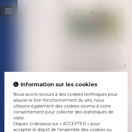
Ouvrir
le
menu
PRÉCISIONS SUR
LA POSSIBILITÉ
POUR UN PARENT
DE LOUER À SON
ENFANT À UN
Information sur les cookies
PRIX RÉDUIT
Nous avons recours à des cookies techniques pour
Publié le :
13/10/2021
assurer le bon fonctionnement du site, nous
Droit de la famille, des
utilisons également des cookies soumis à votre
personnes et de leur
consentement pour collecter des statistiques de
patrimoine
/
Patrimoine et
visite.
succession
Cliquez ci-dessous sur « ACCEPTER » pour
Source :
www.labase-
accepter le dépôt de l'ensemble des cookies ou