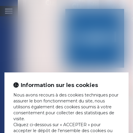
Ouvrir
le
menu
MARIAGE :
QUELLES SONT
Information sur les cookies
LES CONTRAINTES
Nous avons recours à des cookies techniques pour
LÉGALES ? -
assurer le bon fonctionnement du site, nous
CAPITAL.FR
utilisons également des cookies soumis à votre
consentement pour collecter des statistiques de
Publié le :
06/06/2018
visite.
Droit de la famille, des
Cliquez ci-dessous sur « ACCEPTER » pour
personnes et de leur
accepter le dépôt de l'ensemble des cookies ou