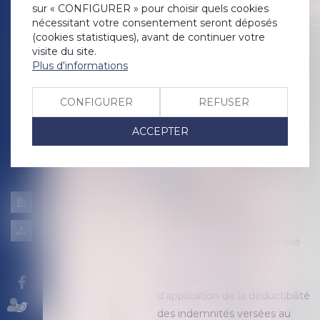
patrimoine
/
Couples et
sur « CONFIGURER » pour choisir quels cookies
régime matrimoniaux
nécessitant votre consentement seront déposés
Source :
www.capital.fr
(cookies statistiques), avant de continuer votre
Le mariage est un régime où
visite du site.
engagement moral et
Plus d'informations
solidarité financière sont
requis. Une union qui entraîne
CONFIGURER
REFUSER
des devoirs et influe sur la
gestion du patrimoine...
Lire la
ACCEPTER
suite
Historique
Mentions
légales
Un bail signé à plusieurs
Plan
locataires ne peut être résilié
du
par une personne
site
Succession : champ
d'application de la déductibilité
des indemnités versées au