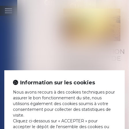
Ouvrir
le
menu
LIEN DE FILIATION
ET DEMANDE DE
PENSION
ALIMENTAIRE :
QUEL DÉLAI DE
Information sur les cookies
PRESCRIPTION ?
Nous avons recours à des cookies techniques pour
Publié le :
29/09/2020
assurer le bon fonctionnement du site, nous
Droit de la famille, des
utilisons également des cookies soumis à votre
personnes et de leur
consentement pour collecter des statistiques de
patrimoine
/
Filiation
visite.
Source :
www.service-public.fr
Cliquez ci-dessous sur « ACCEPTER » pour
Si un lien de filiation est
accepter le dépôt de l'ensemble des cookies ou