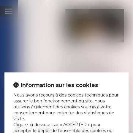
Ouvrir
le
menu
DES LEGS AVEC
FACULTÉ
D'ATTRIBUTION
EXCLUENT LA
QUALIFICATION
Information sur les cookies
DE TESTAMENT-
PARTAGE
Nous avons recours à des cookies techniques pour
assurer le bon fonctionnement du site, nous
Publié le :
15/06/2022
utilisons également des cookies soumis à votre
Droit de la famille, des
consentement pour collecter des statistiques de
personnes et de leur
visite.
patrimoine
/
Patrimoine et
Cliquez ci-dessous sur « ACCEPTER » pour
succession
accepter le dépôt de l'ensemble des cookies ou