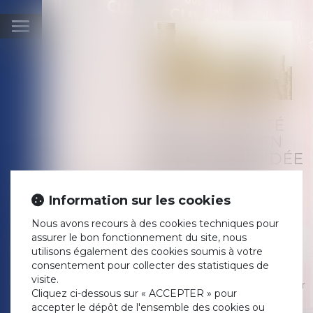
Ouvrir
le
menu
IRRECEVABILITÉ
DE L’ACTION EN
PARTAGE FONDÉE
SUR UN RECEL
SUCCESSORAL
Information sur les cookies
Publié le :
09/01/2020
Nous avons recours à des cookies techniques pour
Droit de la famille, des
assurer le bon fonctionnement du site, nous
personnes et de leur
utilisons également des cookies soumis à votre
patrimoine
/
Patrimoine et
consentement pour collecter des statistiques de
succession
visite.
Source :
www.dalloz-actualite.fr
Cliquez ci-dessous sur « ACCEPTER » pour
Les demandes tendant à
accepter le dépôt de l'ensemble des cookies ou