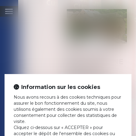
Ouvrir
le
menu
L'IMMEUBLE
ÉDIFIÉ SUR UNE
PARCELLE
COMMUNE
JOUXTANT UN
Information sur les cookies
TERRAIN PROPRE
EST-IL UN BIEN
Nous avons recours à des cookies techniques pour
assurer le bon fonctionnement du site, nous
PROPRE?
utilisons également des cookies soumis à votre
consentement pour collecter des statistiques de
Publié le :
21/10/2019
visite.
Droit de la famille, des
Cliquez ci-dessous sur « ACCEPTER » pour
personnes et de leur
accepter le dépôt de l'ensemble des cookies ou
patrimoine
/
Couples et