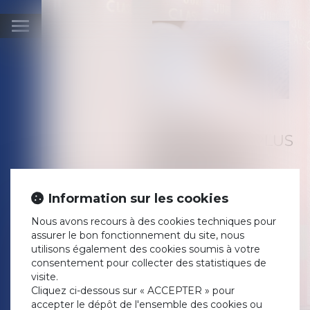
Ouvrir
le
menu
IL SERA
DÉSORMAIS PLUS
FACILE DE
CHANGER DE
RÉGIME
Information sur les cookies
MATRIMONIAL
Nous avons recours à des cookies techniques pour
Publié le :
30/04/2019
assurer le bon fonctionnement du site, nous
Droit de la famille, des
utilisons également des cookies soumis à votre
personnes et de leur
consentement pour collecter des statistiques de
patrimoine
/
Couples et
visite.
régime matrimoniaux
Cliquez ci-dessous sur « ACCEPTER » pour
Source :
www.legifiscal.fr
accepter le dépôt de l'ensemble des cookies ou