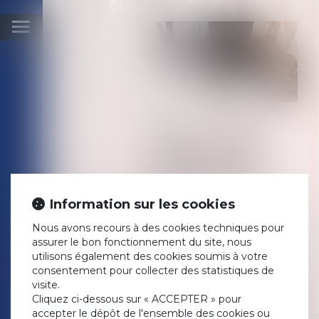
Ouvrir
le
menu
LE COÛT DES
TRAVAUX DE
RÉNOVATION
RESTE À LA
CHARGE DES
Information sur les cookies
ACHETEURS
APRÈS LA
Nous avons recours à des cookies techniques pour
assurer le bon fonctionnement du site, nous
RÉSOLUTION DE
utilisons également des cookies soumis à votre
LA VENTE
consentement pour collecter des statistiques de
visite.
Publié le :
12/10/2020
Cliquez ci-dessous sur « ACCEPTER » pour
Droit immobilier
/
Droit de la
accepter le dépôt de l'ensemble des cookies ou
propriété