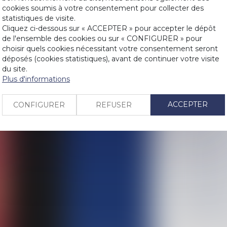
cookies soumis à votre consentement pour collecter des
Historique
statistiques de visite.
LIENS
Divorce et im
Cliquez ci-dessous sur « ACCEPTER » pour accepter le dépôt
de l'ensemble des cookies ou sur « CONFIGURER » pour
Bail profession
PRENDRE RDV
choisir quels cookies nécessitant votre consentement seront
Action en étab
déposés (cookies statistiques), avant de continuer votre visite
équilibre à tr
du site.
CONTACT
Gestion du pat
Plus d'informations
d’urgence sani
Communauté un
ACCEPTER
CONFIGURER
REFUSER
vendre les ti
L’héritier ou 
professionnel
La copropriét
cotitularité d
Droits de succ
Si le désordre
pas responsab
Renforcer l’hé