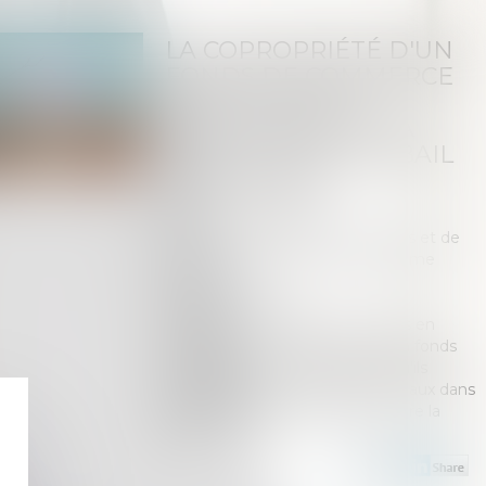
LA COPROPRIÉTÉ D'UN
FONDS DE COMMERCE
PAR LES ÉPOUX
N'ENTRAÎNE PAS LA
COTITULARITÉ DU BAIL
COMMERCIAL
Publié le :
18/11/2020
Droit de la famille, des personnes et de
leur patrimoine
/
Couples et régime
matrimoniaux
Source :
www.efl.fr
Le fait que des époux communs en
biens soient copropriétaires d’un fonds
de commerce n'implique pas qu’ils
soient cotitulaires du bail des locaux dans
lesquels le fonds est exploité...
Lire la
suite