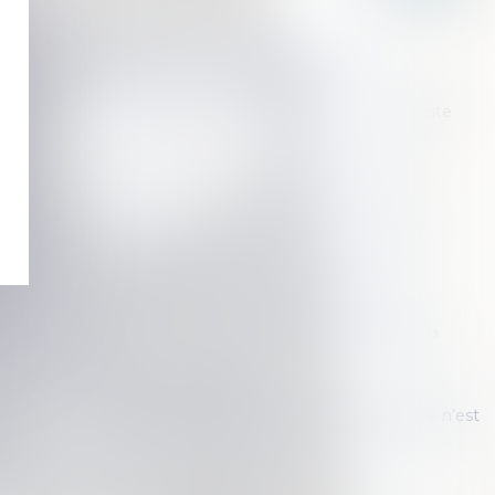
mobilier : Qu'en est-il du bail du logement commun ?
nel : durée, contenu et fin du bail - Capital.fr
lissement de la filiation d’un adopté et vie privée : un juste
ouver
rimoine : relogement en fin de bail durant la période
taire
iverselle : au décès d’un des époux, le survivant peut
tres du PEA
le donataire peut déduire les droits payés sur des biens
s de ses revenus
é d'un fonds de commerce par les époux n'entraîne pas la
u bail commercial
ession entre époux: frais et règles
 provient d’une partie privative, le syndicat de copropriété n’est
le
ritage du dernier vivant dans le couple