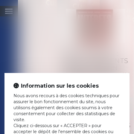
Ouvrir
le
menu
COPROPRIÉTÉ :
DEUX BÂTIMENTS
RELIÉS PAR UN
GARAGE COMMUN
PEUVENT ÊTRE
Information sur les cookies
GÉRÉS DE
MANIÈRE
Nous avons recours à des cookies techniques pour
assurer le bon fonctionnement du site, nous
AUTONOME, PAR
utilisons également des cookies soumis à votre
DEUX SYNDICATS
consentement pour collecter des statistiques de
DE
visite.
COPROPRIÉTAIRES
Cliquez ci-dessous sur « ACCEPTER » pour
DISTINCTS
accepter le dépôt de l'ensemble des cookies ou