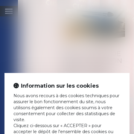
Ouvrir
le
menu
LE CONTRAT DE
CAPITALISATION
Publié le :
14/11/2019
Droit de la famille, des
personnes et de leur
Information sur les cookies
patrimoine
/
Patrimoine et
succession
Nous avons recours à des cookies techniques pour
Source :
www.capital.fr
assurer le bon fonctionnement du site, nous
C’est un produit d’épargne qui
utilisons également des cookies soumis à votre
a toute sa place dans le
consentement pour collecter des statistiques de
patrimoine des Français, mais
visite.
qui reste méconnu du grand
Cliquez ci-dessous sur « ACCEPTER » pour
public. Le contrat de
accepter le dépôt de l'ensemble des cookies ou