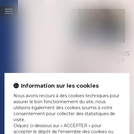
Ouvrir
le
menu
CEDH : RELATIONS
ENTRE L’ENFANT
ET L’EX-
COMPAGNE DE LA
MÈRE
Information sur les cookies
BIOLOGIQUE
Nous avons recours à des cookies techniques pour
Publié le :
21/04/2022
assurer le bon fonctionnement du site, nous
Droit de la famille, des
utilisons également des cookies soumis à votre
personnes et de leur
consentement pour collecter des statistiques de
patrimoine
/
Filiation
visite.
Source :
www.actu-juridique.fr
Cliquez ci-dessous sur « ACCEPTER » pour
L’arrêt porte sur deux affaires.
accepter le dépôt de l'ensemble des cookies ou