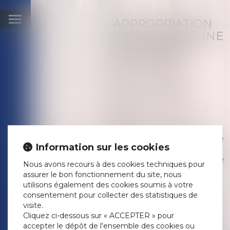
APPROPRIATION
Ouvrir
PAR LA COMMUNE
le
menu
DE TERRAINS
DÉLAISSÉS
Publié le :
13/09/2018
Droit de la famille, des
personnes et de leur
patrimoine
/
Patrimoine et
succession
Source :
www.lextenso.fr
Sept ans après le décès de leur
Information sur les cookies
propriétaire, des parcelles sont
déclarées vacantes et, presque
Nous avons recours à des cookies techniques pour
cinquante ans plus tard, la
assurer le bon fonctionnement du site, nous
délibération d’un conseil
utilisons également des cookies soumis à votre
municipal décide l’acquisition
consentement pour collecter des statistiques de
de plein droit de l’une d’elles.
visite.
Par une délibération
Cliquez ci-dessous sur « ACCEPTER » pour
postérieure, la commune
accepter le dépôt de l'ensemble des cookies ou