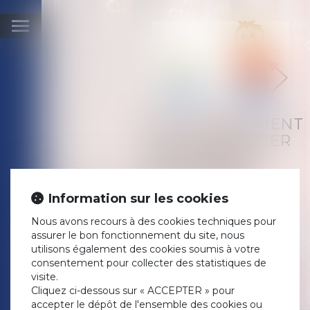
Ouvrir
le
menu
UN AMENDEMENT
POUR PROTÉGER
LES ENFANTS
INTERSEXES
Publié le :
03/02/2021
Information sur les cookies
Droit de la famille, des
Nous avons recours à des cookies techniques pour
personnes et de leur
assurer le bon fonctionnement du site, nous
patrimoine
/
Filiation
utilisons également des cookies soumis à votre
Source :
www.lemonde.fr
consentement pour collecter des statistiques de
Avec l’arrivée du projet de loi «
visite.
confortant les principes
Cliquez ci-dessous sur « ACCEPTER » pour
républicains » à l’Assemblée
accepter le dépôt de l'ensemble des cookies ou
nationale, le 1er février,