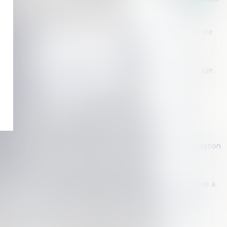
é d’occupation en l’absence d'indivision en jouissance entre
propriétaires
d’un avant-contrat de vente en Immobilier
versement de la prestation compensatoire en capital : le juge
r un versement périodique
à l’adoption et délai de rétractation
ion commerciale irrégulière ne cause pas, à elle seule, un
ailleur
comment modifier ou révoquer un testament ?
lier le paiement de la prestation compensatoire à la liquidation
trimonial
ité d’une modification de clause bénéficiaire
nt donné naissance peut-il être enregistré en tant que père à
ocié de société civile : preuve de la qualité d'associé des