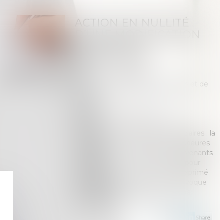
ACTION EN NULLITÉ
D’UNE MODIFICATION
DE CLAUSE
BÉNÉFICIAIRE
Publié le :
11/05/2023
Droit de la famille, des personnes et de
leur patrimoine
/
Patrimoine et
succession
Source :
www.aurep.com
Action en nullité d’avenants de
modifications de clauses bénéficiaires : la
recherche de circonstances extérieures
ayant entouré la signature des avenants
requise par la Cour de cassation pour
déterminer si le souscripteur a exprimé
de manière certaine et non équivoque
sa volonté de modifier les clauses
bénéficiaires...
Lire la suite