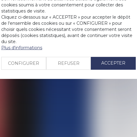
cookies soumis à votre consentement pour collecter des
Historique
statistiques de visite.
LIENS
Cliquez ci-dessous sur « ACCEPTER » pour accepter le dépôt
Pas d’indemnit
de l'ensemble des cookies ou sur « CONFIGURER » pour
les époux nus-
PRENDRE RDV
choisir quels cookies nécessitant votre consentement seront
Rétractation 
déposés (cookies statistiques), avant de continuer votre visite
du site.
Difficulté de 
CONTACT
Plus d'informations
peut autorise
Consentement 
ACCEPTER
CONFIGURER
REFUSER
Une sous-locat
préjudice au b
Testament : 
Impossible de 
du régime ma
Action en null
Le parent aya
l’état civil ?
Décès d’un ass
héritiers